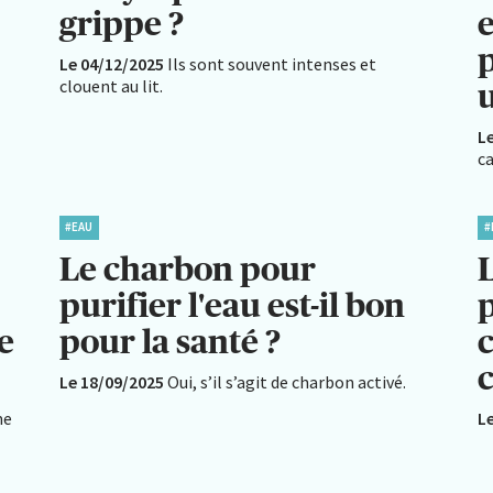
grippe ?
p
Le 04/12/2025
Ils sont souvent intenses et
clouent au lit.
u
L
c
#EAU
#
Le charbon pour
L
purifier l'eau est-il bon
e
pour la santé ?
c
Le 18/09/2025
Oui, s’il s’agit de charbon activé.
me
L