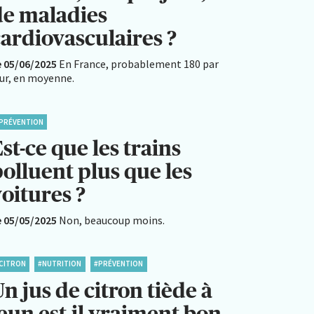
de maladies
cardiovasculaires ?
e 05/06/2025
En France, probablement 180 par
our, en moyenne.
PRÉVENTION
st-ce que les trains
olluent plus que les
oitures ?
e 05/05/2025
Non, beaucoup moins.
CITRON
#NUTRITION
#PRÉVENTION
n jus de citron tiède à
eun est-il vraiment bon