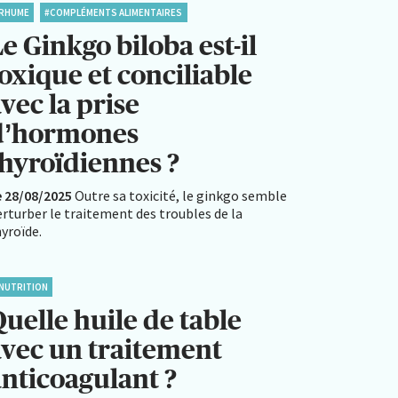
RHUME
#COMPLÉMENTS ALIMENTAIRES
e Ginkgo biloba est-il
oxique et conciliable
vec la prise
d’hormones
thyroïdiennes ?
e 28/08/2025
Outre sa toxicité, le ginkgo semble
rturber le traitement des troubles de la
yroïde.
NUTRITION
uelle huile de table
avec un traitement
anticoagulant ?