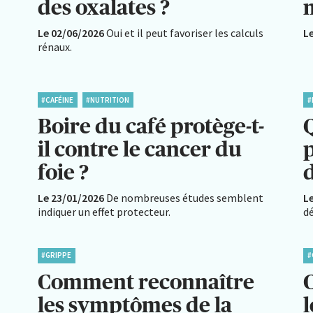
des oxalates ?
Le 02/06/2026
Oui et il peut favoriser les calculs
L
rénaux.
#CAFÉINE
#NUTRITION
#
Boire du café protège-t-
il contre le cancer du
foie ?
d
Le 23/01/2026
De nombreuses études semblent
L
indiquer un effet protecteur.
dé
#GRIPPE
#
Comment reconnaître
les symptômes de la