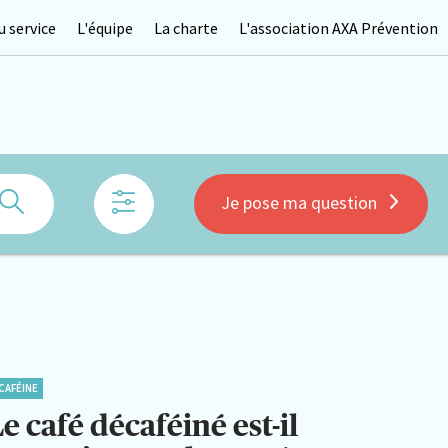
 service
L'équipe
La charte
L'association AXA Prévention
Rechercher
Je pose ma question
CAFÉINE
e café décaféiné est-il