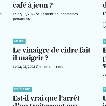
café à jeun ?
en
Le 12/06/2025
Seulement pour certaines
personnes.
L
j
#RÉGIME
#
Le vinaigre de cidre fait
E
il maigrir ?
p
v
Le 13/05/2025
On n’en sait rien.
L
#PRÉVENTION
#
Est-il vrai que l’arrêt
U
d’un traitement aux
j