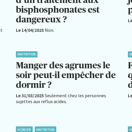
bisphosphonates est
p
dangereux ?
L
et
Le 14/04/2025
Non.
#NUTRITION
#
Manger des agrumes le
F
soir peut-il empêcher de
dormir ?
Le 31/03/2025
Seulement chez les personnes
L
sujettes aux reflux acides.
#CANCER
#NUTRITION
#