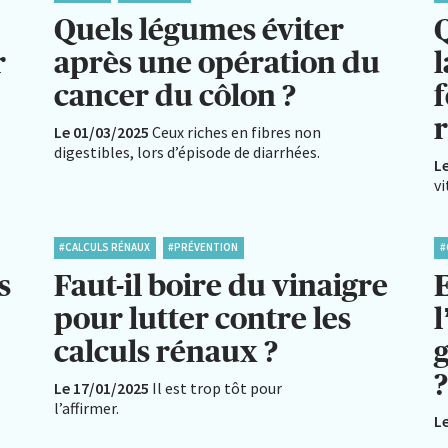
Quels légumes éviter
r
après une opération du
l
cancer du côlon ?
Le 01/03/2025
Ceux riches en fibres non
digestibles, lors d’épisode de diarrhées.
L
v
#CALCULS RÉNAUX
#PRÉVENTION
#
s
Faut-il boire du vinaigre
E
pour lutter contre les
l
calculs rénaux ?
Le 17/01/2025
Il est trop tôt pour
l’affirmer.
L