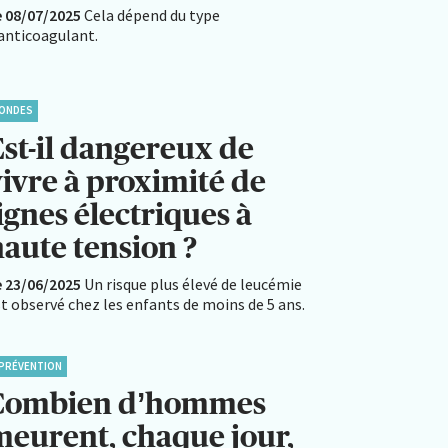
e 08/07/2025
Cela dépend du type
’anticoagulant.
ONDES
Est-il dangereux de
vivre à proximité de
ignes électriques à
haute tension ?
e 23/06/2025
Un risque plus élevé de leucémie
t observé chez les enfants de moins de 5 ans.
PRÉVENTION
Combien d’hommes
meurent, chaque jour,