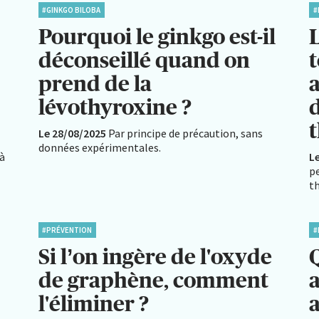
#GINKGO BILOBA
#
Pourquoi le ginkgo est-il
L
déconseillé quand on
t
prend de la
a
lévothyroxine ?
Le 28/08/2025
Par principe de précaution, sans
données expérimentales.
 à
L
pe
th
#PRÉVENTION
#
Si l’on ingère de l'oxyde
Q
de graphène, comment
l'éliminer ?