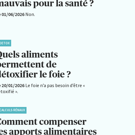
mauvais pour la santé ?
e 01/06/2026
Non.
DETOX
Quels aliments
permettent de
étoxifier le foie ?
e 20/01/2026
Le foie n’a pas besoin d’être «
toxifié ».
CALCULS RÉNAUX
Comment compenser
les apports alimentaires