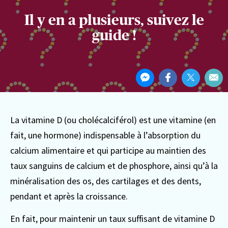
Il y en a plusieurs, suivez le
guide !
Partager
Partager
Partager
Partager
Par
cet
sur
sur
sur
Par
article
Messenger
Facebook
Twitter
ema
La vitamine D (ou cholécalciférol) est une vitamine (en
fait, une hormone) indispensable à l’absorption du
calcium alimentaire et qui participe au maintien des
taux sanguins de calcium et de phosphore, ainsi qu’à la
minéralisation des os, des cartilages et des dents,
pendant et après la croissance.
En fait, pour maintenir un taux suffisant de vitamine D