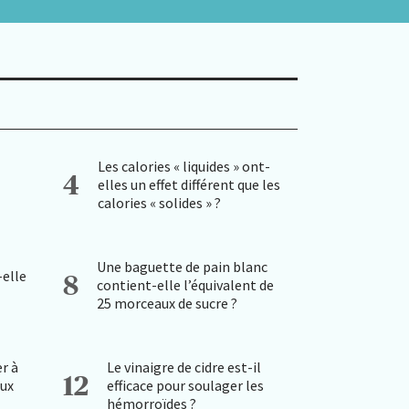
Les calories « liquides » ont-
4
elles un effet différent que les
calories « solides » ?
Une baguette de pain blanc
-elle
8
contient-elle l’équivalent de
25 morceaux de sucre ?
r à
Le vinaigre de cidre est-il
12
aux
efficace pour soulager les
hémorroïdes ?