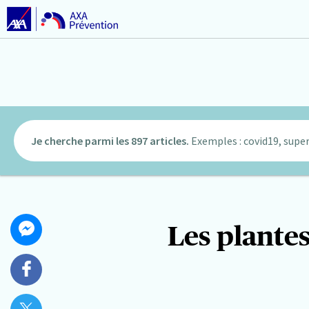
Je cherche parmi les 897 articles.
Exemples : covid19, super
Partager
Les plantes
Partager
cet
sur
article
Messenger
Partager
sur