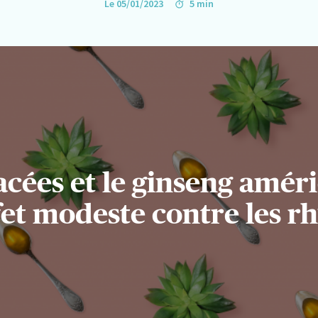
Le 05/01/2023
5 min
nacées et le ginseng amér
fet modeste contre les r