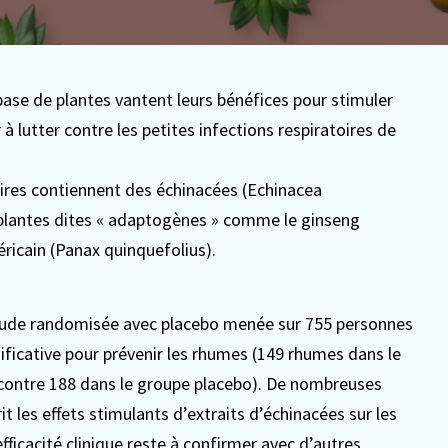
se de plantes vantent leurs bénéfices pour stimuler
 à lutter contre les petites infections respiratoires de
ires contiennent des échinacées (Echinacea
es plantes dites « adaptogènes » comme le ginseng
ricain (Panax quinquefolius).
tude randomisée avec placebo menée sur 755 personnes
ificative pour prévenir les rhumes (149 rhumes dans le
 contre 188 dans le groupe placebo). De nombreuses
t les effets stimulants d’extraits d’échinacées sur les
fficacité clinique reste à confirmer avec d’autres