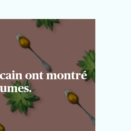
icain ont montré
humes.