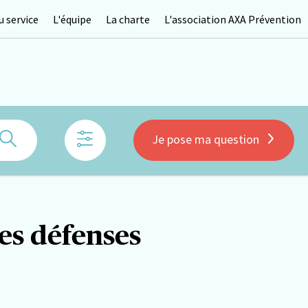
 service
L'équipe
La charte
L'association AXA Prévention
Rechercher
Je pose ma question
les défenses