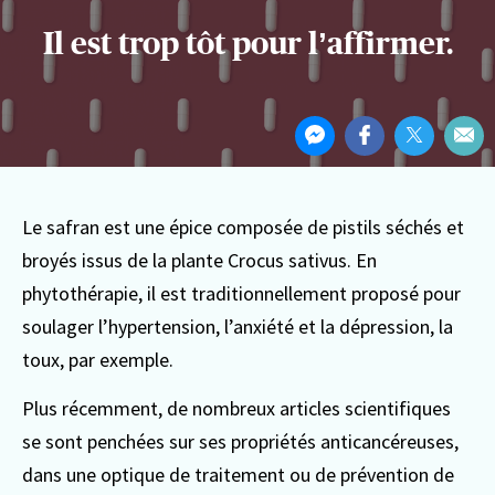
Il est trop tôt pour l’affirmer.
Partager
Partager
Partager
Partager
Par
cet
sur
sur
sur
Par
article
Messenger
Facebook
Twitter
ema
Le safran est une épice composée de pistils séchés et
broyés issus de la plante Crocus sativus. En
phytothérapie, il est traditionnellement proposé pour
soulager l’hypertension, l’anxiété et la dépression, la
toux, par exemple.
Plus récemment, de nombreux articles scientifiques
se sont penchées sur ses propriétés anticancéreuses,
dans une optique de traitement ou de prévention de