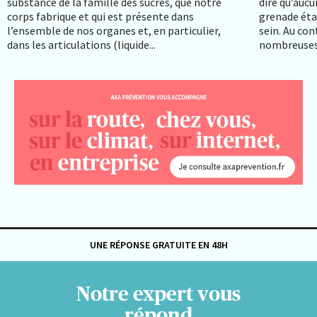
substance de la famille des sucres, que notre
dire qu’auc
corps fabrique et qui est présente dans
grenade étai
l’ensemble de nos organes et, en particulier,
sein. Au con
dans les articulations (liquide...
nombreuses
UNE RÉPONSE GRATUITE EN 48H
Notre expert vous
répond