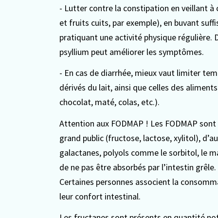
- Lutter contre la constipation en veillant
et fruits cuits, par exemple), en buvant suf
pratiquant une activité physique régulière. D
psyllium peut améliorer les symptômes.
- En cas de diarrhée, mieux vaut limiter t
dérivés du lait, ainsi que celles des aliment
chocolat, maté, colas, etc.).
Attention aux FODMAP ! Les FODMAP sont des
grand public (fructose, lactose, xylitol), d’
galactanes, polyols comme le sorbitol, le man
de ne pas être absorbés par l’intestin grêle. 
Certaines personnes associent la consomma
leur confort intestinal.
Les fructanes sont présents en quantité nota