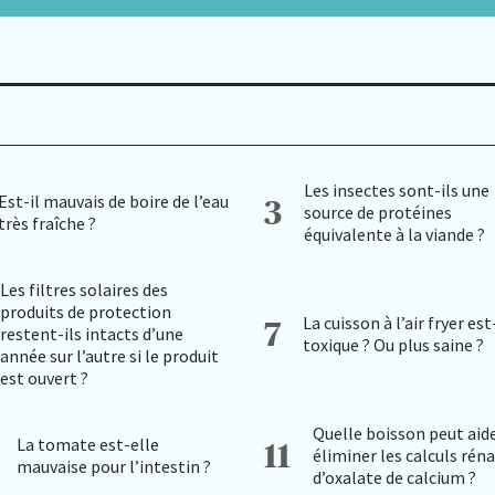
Les insectes sont-ils une
Est-il mauvais de boire de l’eau
3
source de protéines
très fraîche ?
équivalente à la viande ?
Les filtres solaires des
produits de protection
La cuisson à l’air fryer est
7
restent-ils intacts d’une
toxique ? Ou plus saine ?
année sur l’autre si le produit
est ouvert ?
Quelle boisson peut aide
La tomate est-elle
11
éliminer les calculs rén
mauvaise pour l’intestin ?
d’oxalate de calcium ?