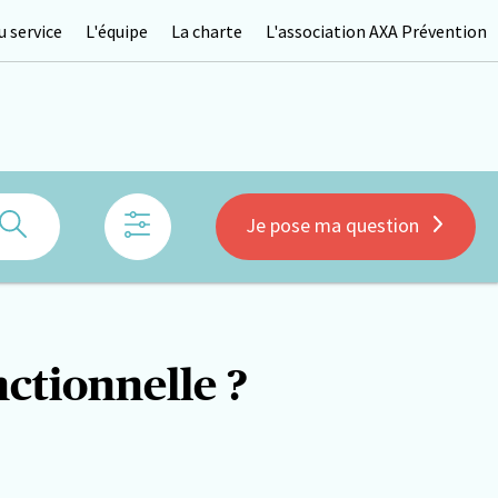
 service
L'équipe
La charte
L'association AXA Prévention
Rechercher
Je pose ma question
nctionnelle ?