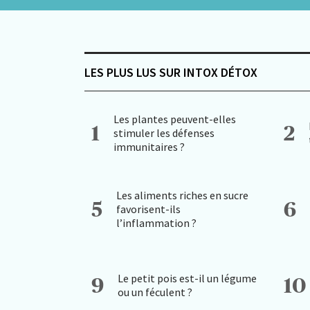
LES PLUS LUS SUR INTOX DÉTOX
Les plantes peuvent-elles
1
2
stimuler les défenses
immunitaires ?
Les aliments riches en sucre
5
6
favorisent-ils
l’inflammation ?
Le petit pois est-il un légume
9
10
ou un féculent ?