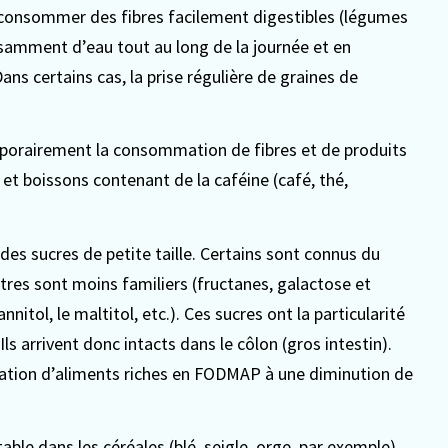
 à consommer des fibres facilement digestibles (légumes
fisamment d’eau tout au long de la journée et en
ans certains cas, la prise régulière de graines de
emporairement la consommation de fibres et de produits
s et boissons contenant de la caféine (café, thé,
 sucres de petite taille. Certains sont connus du
autres sont moins familiers (fructanes, galactose et
nitol, le maltitol, etc.). Ces sucres ont la particularité
Ils arrivent donc intacts dans le côlon (gros intestin).
tion d’aliments riches en FODMAP à une diminution de
ble dans les céréales (blé, seigle, orge, par exemple),