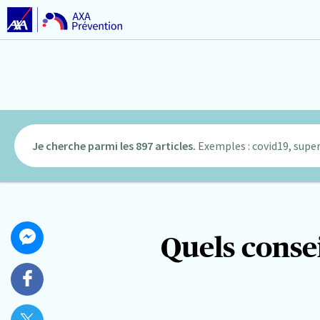
Je cherche parmi les 897 articles.
Exemples : covid19, super
Partager
Quels consei
Partager
cet
sur
article
Messenger
Partager
sur