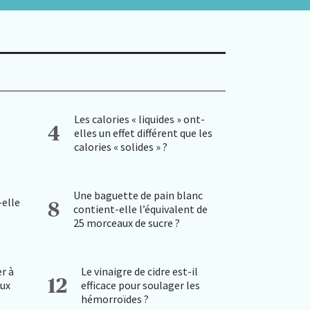
Les calories « liquides » ont-
4
elles un effet différent que les
calories « solides » ?
Une baguette de pain blanc
-elle
8
contient-elle l’équivalent de
25 morceaux de sucre ?
r à
Le vinaigre de cidre est-il
12
aux
efficace pour soulager les
hémorroïdes ?