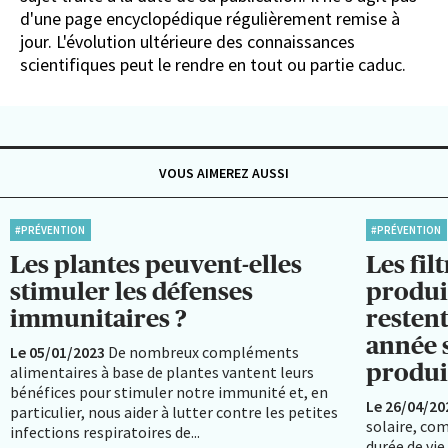
d'une page encyclopédique régulièrement remise à
jour. L'évolution ultérieure des connaissances
scientifiques peut le rendre en tout ou partie caduc.
VOUS AIMEREZ AUSSI
#PRÉVENTION
#PRÉVENTION
Les plantes peuvent-elles
Les fil
stimuler les défenses
produi
immunitaires ?
restent
année s
Le 05/01/2023
De nombreux compléments
produit
alimentaires à base de plantes vantent leurs
bénéfices pour stimuler notre immunité et, en
Le 26/04/20
particulier, nous aider à lutter contre les petites
solaire, co
infections respiratoires de...
durée de vie 