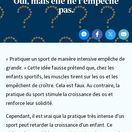
Oui, mais elle ne l’empêche
pas.
Partager
Partager
Partager
Partager
Par
cet
sur
sur
sur
Par
article
Messenger
Facebook
Twitter
ema
« Pratiquer un sport de manière intensive empêche de
grandir. » Cette idée fausse prétend que, chez les
enfants sportifs, les muscles tirent sur les os et les
empêchent de croître. Cela est faux. Au contraire, la
pratique du sport stimule la croissance des os et
renforce leur solidité.
Cependant, il est vrai que la pratique très intense d'un
sport peut retarder la croissance d'un enfant. Ce