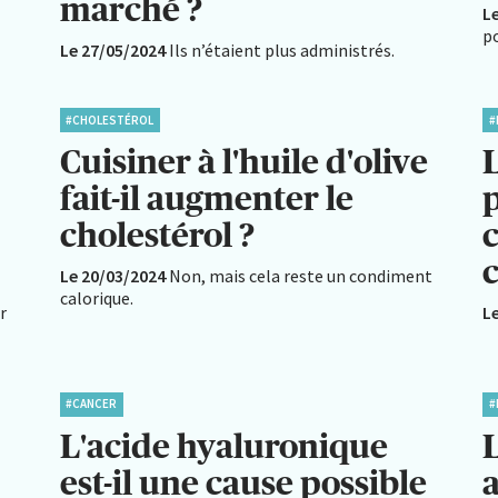
marché ?
L
po
Le 27/05/2024
Ils n’étaient plus administrés.
#CHOLESTÉROL
#
Cuisiner à l'huile d'olive
fait-il augmenter le
cholestérol ?
c
Le 20/03/2024
Non, mais cela reste un condiment
calorique.
r
L
#CANCER
#
L'acide hyaluronique
est-il une cause possible
a