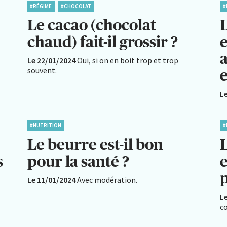
#RÉGIME
#CHOCOLAT
#
Le cacao (chocolat
chaud) fait-il grossir ?
e
a
Le 22/01/2024
Oui, si on en boit trop et trop
souvent.
e
L
#NUTRITION
#
Le beurre est-il bon
L
s
pour la santé ?
e
p
Le 11/01/2024
Avec modération.
L
co