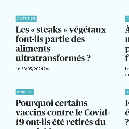
#NUTRITION
#
Les « steaks » végétaux
À
font-ils partie des
aliments
ultratransformés ?
f
Le 28/05/2024
Oui.
L
m
#COVID-19
#
Pourquoi certains
F
vaccins contre le Covid-
19 ont-ils été retirés du