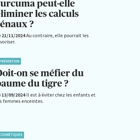
curcuma peut-elle
liminer les calculs
rénaux ?
e 21/11/2024
Au contraire, elle pourrait les
voriser.
PRÉVENTION
Doit-on se méfier du
baume du tigre ?
e 13/09/2024
Il est à éviter chez les enfants et
es femmes enceintes.
COSMÉTIQUES