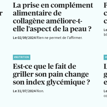
La prise en complément
r
alimentaire de
collagène améliore-t-
c
elle l'aspect de la peau ?
L
b
Le 02/09/2024
Rien ne permet de l’affirmer.
#NUTRITION
#
Est-ce que le fait de
griller son pain change
g
son index glycémique ?
e
Le 31/07/2024
Non.
L
co