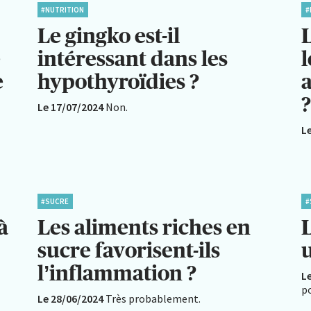
#NUTRITION
#
Le gingko est-il
L
é
intéressant dans les
l
e
hypothyroïdies ?
Le 17/07/2024
Non.
L
#SUCRE
#
à
Les aliments riches en
L
sucre favorisent-ils
l’inflammation ?
L
po
Le 28/06/2024
Très probablement.