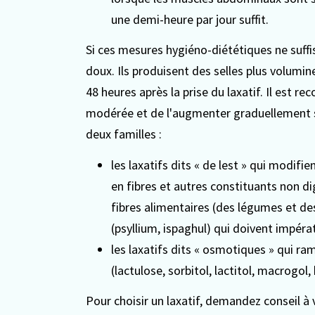
une demi-heure par jour suffit.
Si ces mesures hygiéno-diététiques ne suffise
doux. Ils produisent des selles plus volumin
48 heures après la prise du laxatif. Il est
modérée et de l'augmenter graduellement sur
deux familles :
les laxatifs dits « de lest » qui modif
en fibres et autres constituants non dig
fibres alimentaires (des légumes et des
(psyllium, ispaghul) qui doivent impér
les laxatifs dits « osmotiques » qui ram
(lactulose, sorbitol, lactitol, macrog
Pour choisir un laxatif, demandez conseil à