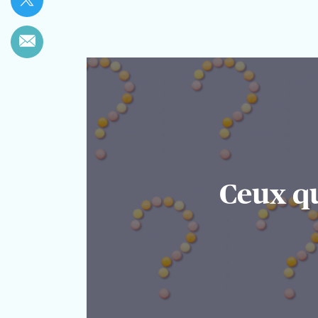
Facebook
Partager
sur
Twitter
Partager
Par
email
Ceux qu