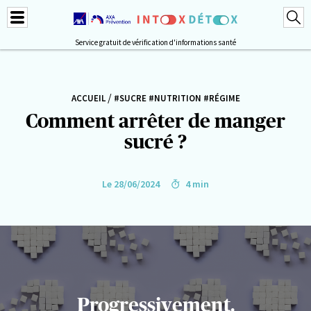
Service gratuit de vérification d'informations santé
/
ACCUEIL
#SUCRE
#NUTRITION
#RÉGIME
Comment arrêter de manger
sucré ?
Le 28/06/2024
4 min
Progressivement.