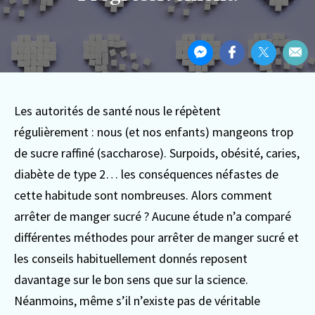
Partager
Partager
Partager
Partager
Par
cet
sur
sur
sur
Par
article
Messenger
Facebook
Twitter
ema
Les autorités de santé nous le répètent
régulièrement : nous (et nos enfants) mangeons trop
de sucre raffiné (saccharose). Surpoids, obésité, caries,
diabète de type 2… les conséquences néfastes de
cette habitude sont nombreuses. Alors comment
arrêter de manger sucré ?
Aucune étude n’a comparé
différentes méthodes pour arrêter de manger sucré et
les conseils habituellement donnés reposent
davantage sur le bon sens que sur la science.
Néanmoins, même s’il n’existe pas de véritable