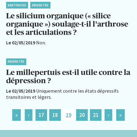
#ARTHROSE
#BIENETRE
Le silicium organique (« silice
organique ») soulage-t-il l’arthrose
et les articulations ?
Le 02/05/2019
Non.
#BIENETRE
Le millepertuis est-il utile contre la
dépression ?
Le 02/05/2019
Uniquement contre les états dépressifs
transitoires et légers.
«
‹
17
18
19
20
21
›
»