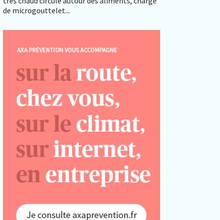
très chaud circule autour des aliments, chargé
de microgouttelet...