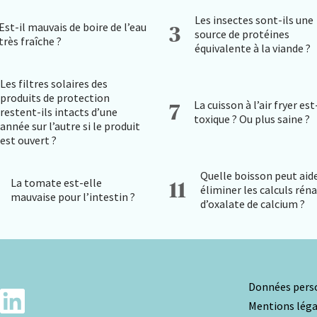
Les insectes sont-ils une
Est-il mauvais de boire de l’eau
3
source de protéines
très fraîche ?
équivalente à la viande ?
Les filtres solaires des
produits de protection
La cuisson à l’air fryer est
7
restent-ils intacts d’une
toxique ? Ou plus saine ?
année sur l’autre si le produit
est ouvert ?
Quelle boisson peut aide
La tomate est-elle
11
éliminer les calculs rén
mauvaise pour l’intestin ?
d’oxalate de calcium ?
Données perso
Mentions léga