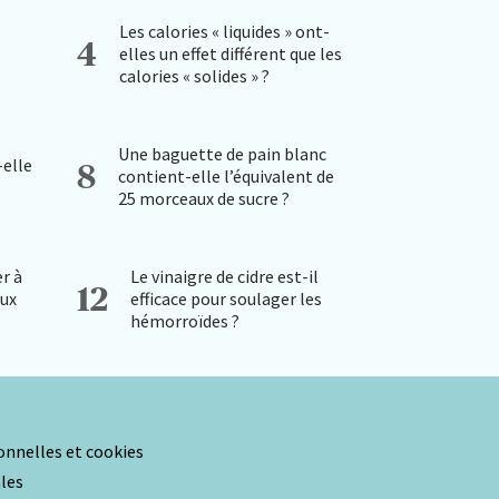
Les calories « liquides » ont-
4
elles un effet différent que les
calories « solides » ?
Une baguette de pain blanc
-elle
8
contient-elle l’équivalent de
25 morceaux de sucre ?
r à
Le vinaigre de cidre est-il
12
aux
efficace pour soulager les
hémorroïdes ?
nnelles et cookies
les