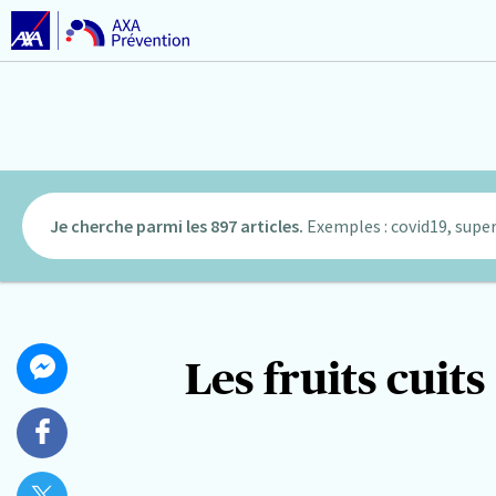
Je cherche parmi les 897 articles.
Exemples : covid19, super
Partager
Les fruits cuits
Partager
cet
sur
article
Messenger
Partager
sur