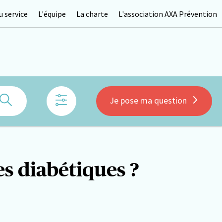
 service
L'équipe
La charte
L'association AXA Prévention
Rechercher
Je pose ma question
les diabétiques ?