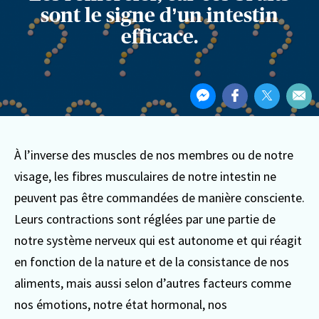
sont le signe d’un intestin
efficace.
Partager
Partager
Partager
Partager
Par
cet
sur
sur
sur
Par
article
Messenger
Facebook
Twitter
ema
À l’inverse des muscles de nos membres ou de notre
visage, les fibres musculaires de notre intestin ne
peuvent pas être commandées de manière consciente.
Leurs contractions sont réglées par une partie de
notre système nerveux qui est autonome et qui réagit
en fonction de la nature et de la consistance de nos
aliments, mais aussi selon d’autres facteurs comme
nos émotions, notre état hormonal, nos