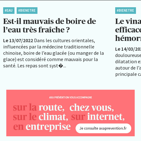
#EAU
#BIENETRE
#BIENETRE
Est-il mauvais de boire de
Le vina
l’eau très fraîche ?
efficac
hémorr
Le 13/07/2022
Dans les cultures orientales,
influencées par la médecine traditionnelle
Le 14/03/20
chinoise, boire de l’eau glacée (ou manger de la
douloureuse
glace) est considéré comme mauvais pour la
dilatation 
santé. Les repas sont syst�...
autour de l’
principale ca