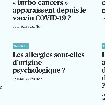
« turbo-cancers »
apparaissent depuis le
n
vaccin COVID-19 ?
L
Le 17/01/2023
Non.
#ALLERGIES
#
Les allergies sont-elles
d'origine
psychologique ?
Le 04/01/2023
Non.
ng
L
p