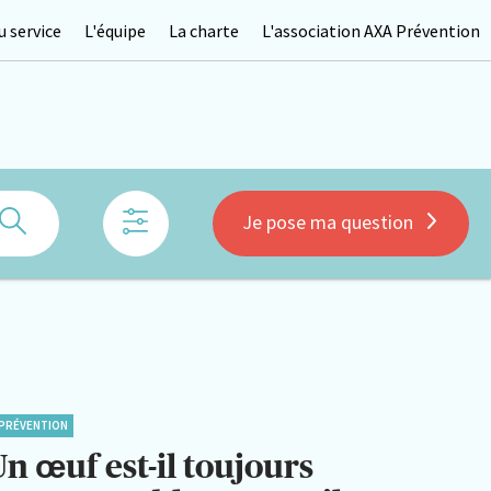
 service
L'équipe
La charte
L'association AXA Prévention
Rechercher
Je pose ma question
PRÉVENTION
n œuf est-il toujours