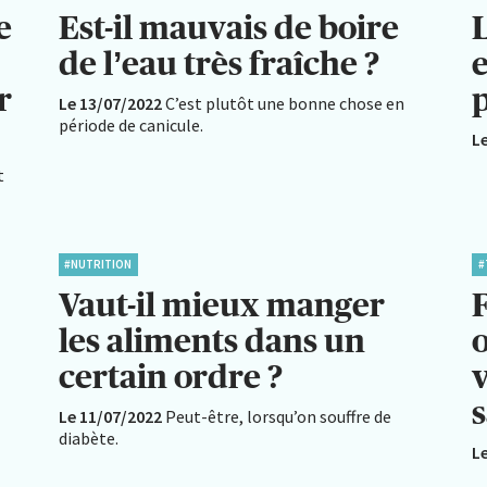
e
Est-il mauvais de boire
L
de l’eau très fraîche ?
e
r
p
Le 13/07/2022
C’est plutôt une bonne chose en
période de canicule.
L
t
#NUTRITION
#
Vaut-il mieux manger
les aliments dans un
o
certain ordre ?
s
Le 11/07/2022
Peut-être, lorsqu’on souffre de
diabète.
L