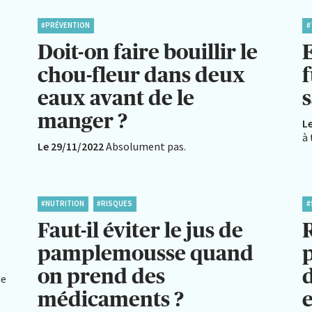
#PRÉVENTION
#
Doit-on faire bouillir le
E
chou-fleur dans deux
eaux avant de le
s
manger ?
L
à 
e
Le 29/11/2022
Absolument pas.
#NUTRITION
#RISQUES
#
Faut-il éviter le jus de
pamplemousse quand
p
on prend des
de
médicaments ?