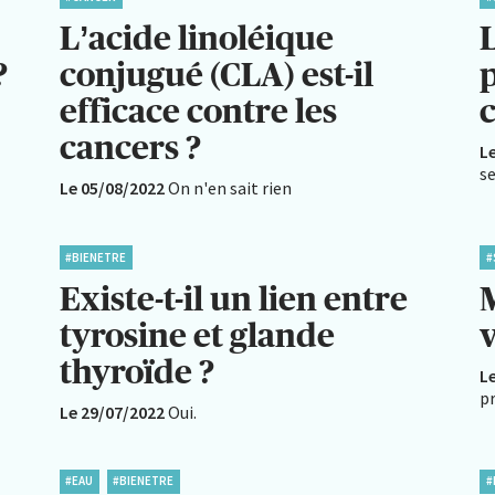
L’acide linoléique
L
?
conjugué (CLA) est-il
p
efficace contre les
cancers ?
L
se
Le 05/08/2022
On n'en sait rien
#BIENETRE
#
Existe-t-il un lien entre
M
tyrosine et glande
v
thyroïde ?
L
p
Le 29/07/2022
Oui.
#EAU
#BIENETRE
#