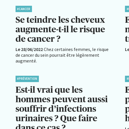
#CANCER
#
Se teindre les cheveux
E
augmente-t-il le risque
de cancer ?
Le 28/06/2022
Chez certaines femmes, le risque
L
de cancer du sein pourrait être légèrement
augmenté.
#PRÉVENTION
#
Est-il vrai que les
E
hommes peuvent aussi
p
souffrir d’infections
urinaires ? Que faire
dans ce cas ?
L