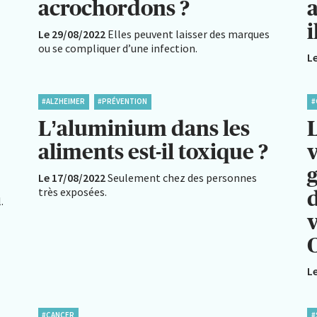
acrochordons ?
i
Le 29/08/2022
Elles peuvent laisser des marques
ou se compliquer d’une infection.
L
#ALZHEIMER
#PRÉVENTION
#
L’aluminium dans les
L
aliments est-il toxique ?
v
Le 17/08/2022
Seulement chez des personnes
très exposées.
.
L
#CANCER
#