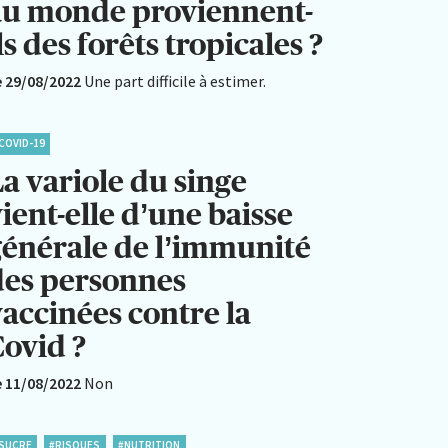
au monde proviennent-
ls des forêts tropicales ?
e 29/08/2022
Une part difficile à estimer.
COVID-19
a variole du singe
ient-elle d’une baisse
générale de l’immunité
des personnes
vaccinées contre la
Covid ?
e 11/08/2022
Non
SUCRE
#RISQUES
#NUTRITION