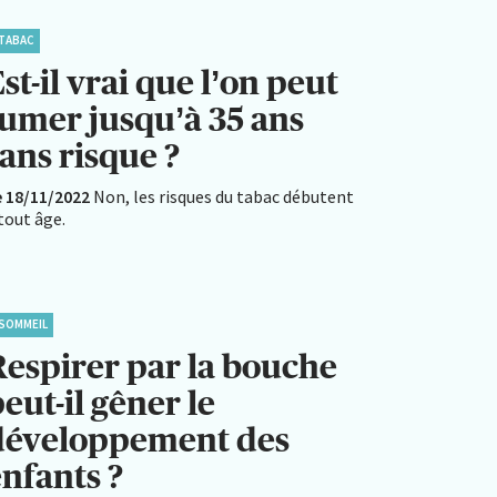
TABAC
st-il vrai que l’on peut
fumer jusqu’à 35 ans
ans risque ?
e 18/11/2022
Non, les risques du tabac débutent
tout âge.
SOMMEIL
Respirer par la bouche
eut-il gêner le
développement des
enfants ?