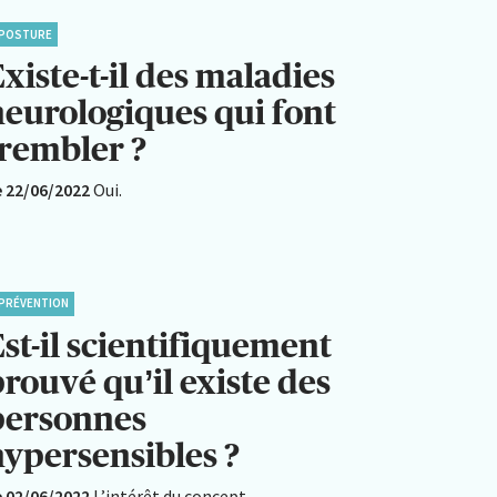
POSTURE
xiste-t-il des maladies
neurologiques qui font
trembler ?
e 22/06/2022
Oui.
PRÉVENTION
st-il scientifiquement
rouvé qu’il existe des
personnes
hypersensibles ?
e 02/06/2022
L’intérêt du concept