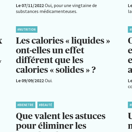
Le 07/11/2022
Oui, pour une vingtaine de
L
substances médicamenteuses.
la
#NUTRITION
#
x
Les calories « liquides »
ont-elles un effet
e
différent que les
e
r
calories « solides » ?
a
Le 09/09/2022
Oui.
L
co
#BIENETRE
#BEAUTÉ
#
Que valent les astuces
pour éliminer les