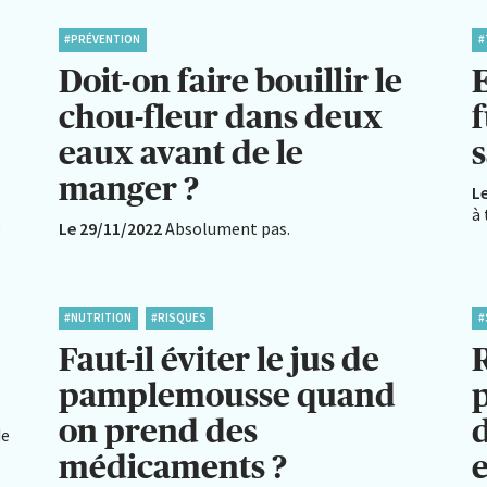
#PRÉVENTION
#
Doit-on faire bouillir le
E
chou-fleur dans deux
eaux avant de le
s
manger ?
L
à 
e
Le 29/11/2022
Absolument pas.
#NUTRITION
#RISQUES
#
Faut-il éviter le jus de
pamplemousse quand
p
on prend des
de
médicaments ?