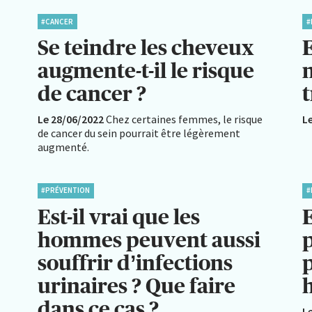
#CANCER
#
Se teindre les cheveux
E
augmente-t-il le risque
de cancer ?
Le 28/06/2022
Chez certaines femmes, le risque
L
de cancer du sein pourrait être légèrement
augmenté.
#PRÉVENTION
#
Est-il vrai que les
E
hommes peuvent aussi
p
souffrir d’infections
urinaires ? Que faire
dans ce cas ?
L