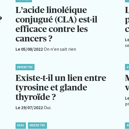
L’acide linoléique
L
?
conjugué (CLA) est-il
p
efficace contre les
cancers ?
L
se
Le 05/08/2022
On n'en sait rien
#BIENETRE
#
Existe-t-il un lien entre
M
tyrosine et glande
v
thyroïde ?
L
p
Le 29/07/2022
Oui.
#EAU
#BIENETRE
#