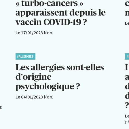
« turbo-cancers »
apparaissent depuis le
n
vaccin COVID-19 ?
L
Le 17/01/2023
Non.
#ALLERGIES
#
Les allergies sont-elles
d'origine
psychologique ?
Le 04/01/2023
Non.
ng
L
p