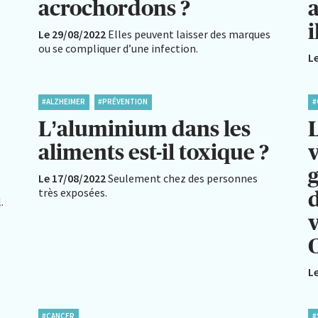
acrochordons ?
i
Le 29/08/2022
Elles peuvent laisser des marques
ou se compliquer d’une infection.
L
#ALZHEIMER
#PRÉVENTION
#
L’aluminium dans les
L
aliments est-il toxique ?
v
Le 17/08/2022
Seulement chez des personnes
très exposées.
.
L
#CANCER
#