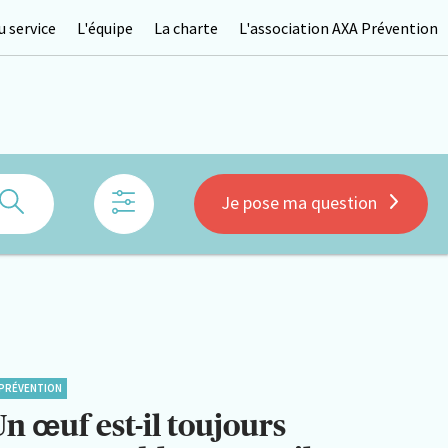
 service
L'équipe
La charte
L'association AXA Prévention
Rechercher
Je pose ma question
PRÉVENTION
n œuf est-il toujours