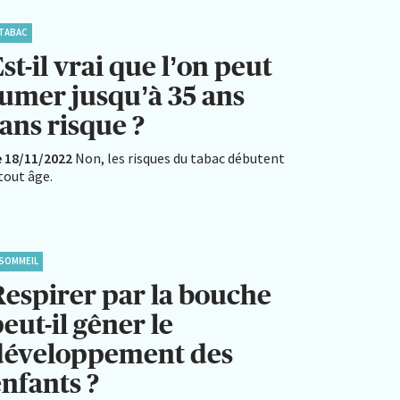
TABAC
st-il vrai que l’on peut
fumer jusqu’à 35 ans
ans risque ?
e 18/11/2022
Non, les risques du tabac débutent
tout âge.
SOMMEIL
Respirer par la bouche
eut-il gêner le
développement des
enfants ?