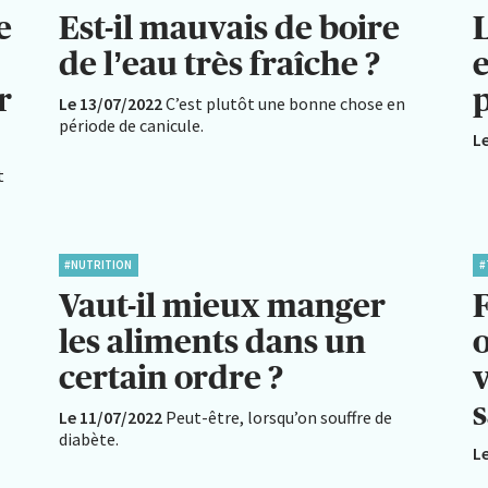
e
Est-il mauvais de boire
L
de l’eau très fraîche ?
e
r
p
Le 13/07/2022
C’est plutôt une bonne chose en
période de canicule.
L
t
#NUTRITION
#
Vaut-il mieux manger
les aliments dans un
o
certain ordre ?
s
Le 11/07/2022
Peut-être, lorsqu’on souffre de
diabète.
L