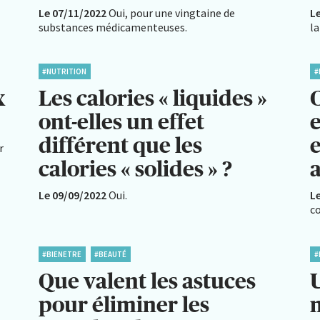
Le 07/11/2022
Oui, pour une vingtaine de
L
substances médicamenteuses.
la
#NUTRITION
#
x
Les calories « liquides »
ont-elles un effet
e
différent que les
e
r
calories « solides » ?
a
Le 09/09/2022
Oui.
L
co
#BIENETRE
#BEAUTÉ
#
Que valent les astuces
pour éliminer les