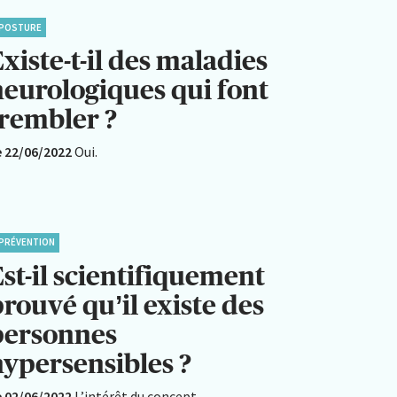
POSTURE
xiste-t-il des maladies
neurologiques qui font
trembler ?
e 22/06/2022
Oui.
PRÉVENTION
st-il scientifiquement
rouvé qu’il existe des
personnes
hypersensibles ?
e 02/06/2022
L’intérêt du concept