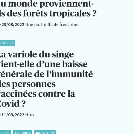
au monde proviennent-
ls des forêts tropicales ?
e 29/08/2022
Une part difficile à estimer.
COVID-19
a variole du singe
ient-elle d’une baisse
générale de l’immunité
des personnes
vaccinées contre la
Covid ?
e 11/08/2022
Non
SUCRE
#RISQUES
#NUTRITION