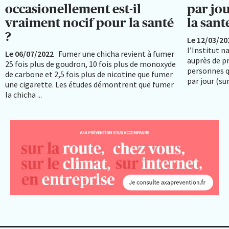
occasionellement est-il
par jou
vraiment nocif pour la santé
la sant
?
Le 12/03/20
l’Institut n
Le 06/07/2022
Fumer une chicha revient à fumer
auprès de p
25 fois plus de goudron, 10 fois plus de monoxyde
personnes q
de carbone et 2,5 fois plus de nicotine que fumer
par jour (sur
une cigarette. Les études démontrent que fumer
la chicha ...