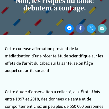
Non, les risques du tabac
débutent à tout âge.
Partager
Partager
Partager
Partager
Par
cet
sur
sur
sur
Par
article
Messenger
Facebook
Twitter
ema
Cette curieuse affirmation provient de la
médiatisation d’une récente étude scientifique sur les
effets de l’arrêt du tabac sur la santé, selon l’âge
auquel cet arrêt survient.
Cette étude d’observation a collecté, aux États-Unis
entre 1997 et 2018, des données de santé et de
comportement chez un peu plus de 550 000 personnes