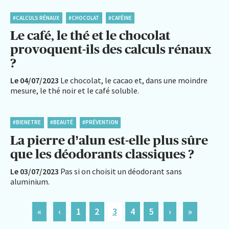
#CALCULS RÉNAUX
#CHOCOLAT
#CAFÉINE
Le café, le thé et le chocolat
provoquent-ils des calculs rénaux
?
Le 04/07/2023
Le chocolat, le cacao et, dans une moindre
mesure, le thé noir et le café soluble.
#BIENETRE
#BEAUTÉ
#PRÉVENTION
La pierre d’alun est-elle plus sûre
que les déodorants classiques ?
Le 03/07/2023
Pas si on choisit un déodorant sans
aluminium.
«
‹
1
2
3
4
5
›
»