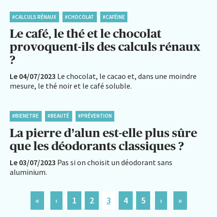
#CALCULS RÉNAUX
#CHOCOLAT
#CAFÉINE
Le café, le thé et le chocolat
provoquent-ils des calculs rénaux
?
Le 04/07/2023
Le chocolat, le cacao et, dans une moindre
mesure, le thé noir et le café soluble.
#BIENETRE
#BEAUTÉ
#PRÉVENTION
La pierre d’alun est-elle plus sûre
que les déodorants classiques ?
Le 03/07/2023
Pas si on choisit un déodorant sans
aluminium.
«
‹
1
2
3
4
5
›
»