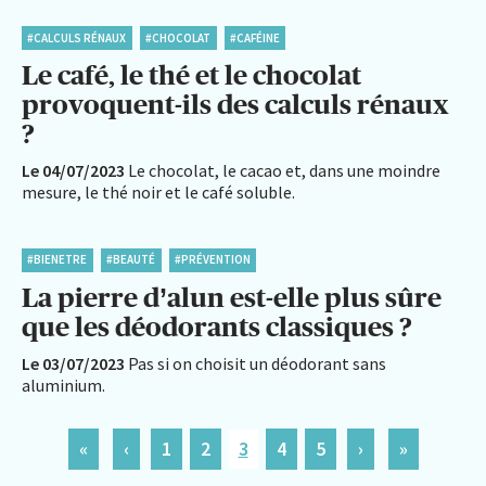
#CALCULS RÉNAUX
#CHOCOLAT
#CAFÉINE
Le café, le thé et le chocolat
provoquent-ils des calculs rénaux
?
Le 04/07/2023
Le chocolat, le cacao et, dans une moindre
mesure, le thé noir et le café soluble.
#BIENETRE
#BEAUTÉ
#PRÉVENTION
La pierre d’alun est-elle plus sûre
que les déodorants classiques ?
Le 03/07/2023
Pas si on choisit un déodorant sans
aluminium.
«
‹
1
2
3
4
5
›
»