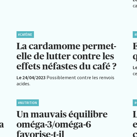
ca
#CAFÉINE
#
La cardamome permet-
E
elle de lutter contre les
q
effets néfastes du café ?
L
c
Le 24/04/2023
Possiblement contre les renvois
acides.
#NUTRITION
#
Un mauvais équilibre
a
oméga-3/oméga-6
e
favorise-t-il