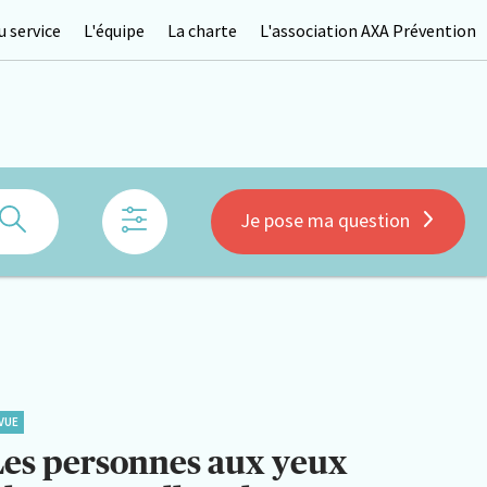
 service
L'équipe
La charte
L'association AXA Prévention
Rechercher
Je pose ma question
VUE
Les personnes aux yeux