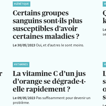
#GÉNÉTIQUE
#
Certains groupes
sanguins sont-ils plus
k
susceptibles d'avoir
L
se
certaines maladies ?
Le 30/05/2023
Oui, et d’autres le sont moins.
#VITAMINES
#
r
La vitamine C d’un jus
d’orange se dégrade-t-
s
elle rapidement ?
Le 09/05/2023
Pas suffisamment pour devenir un
problème.
L