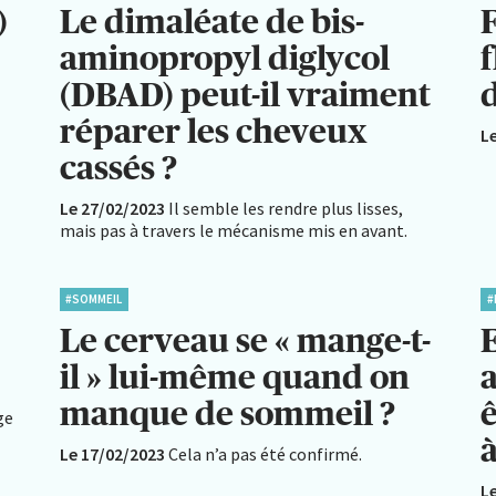
)
Le dimaléate de bis-
F
aminopropyl diglycol
(DBAD) peut-il vraiment
d
réparer les cheveux
L
cassés ?
Le 27/02/2023
Il semble les rendre plus lisses,
mais pas à travers le mécanisme mis en avant.
#SOMMEIL
#
Le cerveau se « mange-t-
E
il » lui-même quand on
manque de sommeil ?
ge
Le 17/02/2023
Cela n’a pas été confirmé.
L