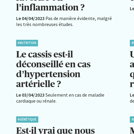
l’inflammation ?
L
Le 04/04/2023
Pas de manière évidente, malgré
les très nombreuses études.
#NUTRITION
#
Le cassis est-il
déconseillé en cas
a
d’hypertension
artérielle ?
r
Le 03/04/2023
Seulement en cas de maladie
L
cardiaque ou rénale.
de
#GÉNÉTIQUE
#
Est-il vrai que nous