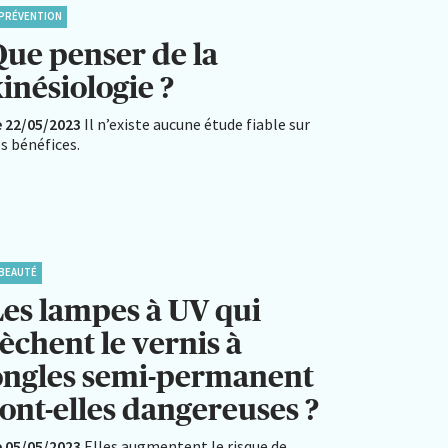
PRÉVENTION
Que penser de la
inésiologie ?
e 22/05/2023
Il n’existe aucune étude fiable sur
s bénéfices.
BEAUTÉ
Les lampes à UV qui
èchent le vernis à
ongles semi-permanent
sont-elles dangereuses ?
e 05/05/2023
Elles augmentent le risque de