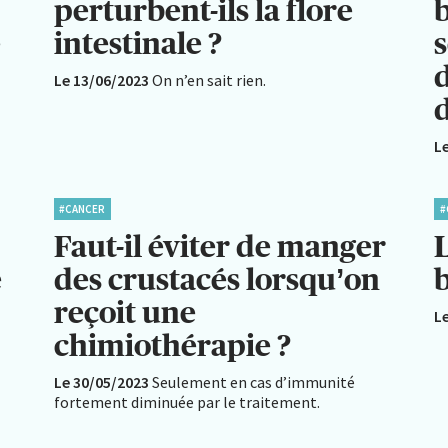
perturbent-ils la flore
b
e
intestinale ?
s
Le 13/06/2023
On n’en sait rien.
d
L
#CANCER
#
Faut-il éviter de manger
L
e
des crustacés lorsqu’on
reçoit une
L
chimiothérapie ?
Le 30/05/2023
Seulement en cas d’immunité
fortement diminuée par le traitement.