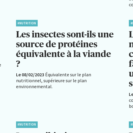
co
#NUTRITION
#
Les insectes sont-ils une
source de protéines
n
équivalente à la viande
c
?
e
Le 08/02/2023
Équivalente sur le plan
nutritionnel, supérieure sur le plan
s
environnemental.
L
c
b
#NUTRITION
#