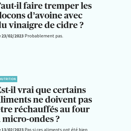
aut-il faire tremper les
flocons d’avoine avec
u vinaigre de cidre ?
e 23/02/2023
Probablement pas.
NUTRITION
st-il vrai que certains
aliments ne doivent pas
être réchauffés au four
à micro-ondes ?
e 13/02/2023
Pas si ces aliments ont été bien