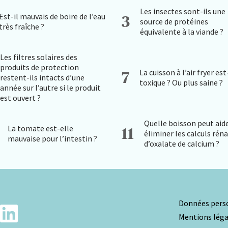
Les insectes sont-ils une
Est-il mauvais de boire de l’eau
3
source de protéines
très fraîche ?
équivalente à la viande ?
Les filtres solaires des
produits de protection
La cuisson à l’air fryer est
7
restent-ils intacts d’une
toxique ? Ou plus saine ?
année sur l’autre si le produit
est ouvert ?
Quelle boisson peut aide
La tomate est-elle
11
éliminer les calculs rén
mauvaise pour l’intestin ?
d’oxalate de calcium ?
Données perso
Mentions léga