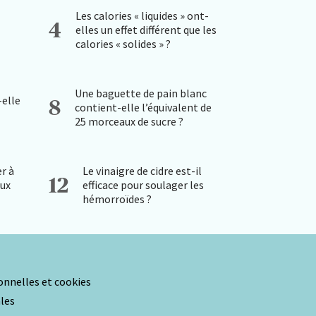
Les calories « liquides » ont-
4
elles un effet différent que les
calories « solides » ?
Une baguette de pain blanc
-elle
8
contient-elle l’équivalent de
25 morceaux de sucre ?
r à
Le vinaigre de cidre est-il
12
aux
efficace pour soulager les
hémorroïdes ?
nnelles et cookies
les