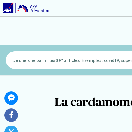
Je cherche parmi les 897 articles.
Exemples : covid19, super
Partager
La cardamome p
Partager
cet
sur
article
Messenger
Partager
sur