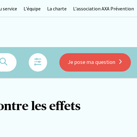
 service
L'équipe
La charte
L'association AXA Prévention
Rechercher
Je pose ma question
ntre les effets