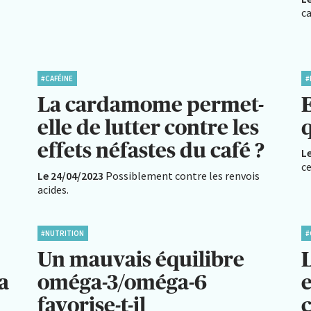
ca
#CAFÉINE
#
La cardamome permet-
E
elle de lutter contre les
q
effets néfastes du café ?
L
c
Le 24/04/2023
Possiblement contre les renvois
acides.
#NUTRITION
#
Un mauvais équilibre
a
oméga-3/oméga-6
e
favorise-t-il