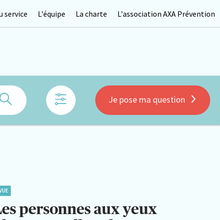
 service
L'équipe
La charte
L'association AXA Prévention
Rechercher
Je pose ma question
VUE
Les personnes aux yeux