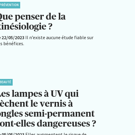
PRÉVENTION
Que penser de la
inésiologie ?
e 22/05/2023
Il n’existe aucune étude fiable sur
s bénéfices.
BEAUTÉ
Les lampes à UV qui
èchent le vernis à
ongles semi-permanent
sont-elles dangereuses ?
e 05/05/2023
Elles augmentent le risque de