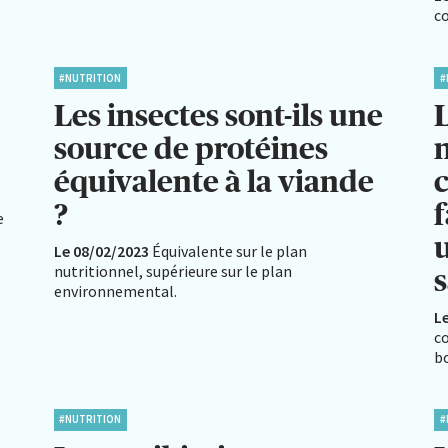
co
#NUTRITION
#
Les insectes sont-ils une
source de protéines
n
équivalente à la viande
c
?
e
Le 08/02/2023
Équivalente sur le plan
nutritionnel, supérieure sur le plan
s
environnemental.
L
c
b
#NUTRITION
#