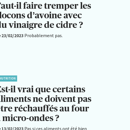
aut-il faire tremper les
flocons d’avoine avec
u vinaigre de cidre ?
e 23/02/2023
Probablement pas.
NUTRITION
st-il vrai que certains
aliments ne doivent pas
être réchauffés au four
à micro-ondes ?
e 13/02/2023
Pas si ces aliments ont été bien