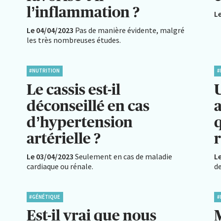
l’inflammation ?
L
Le 04/04/2023
Pas de manière évidente, malgré
les très nombreuses études.
#NUTRITION
#
Le cassis est-il
déconseillé en cas
a
d’hypertension
artérielle ?
r
Le 03/04/2023
Seulement en cas de maladie
L
cardiaque ou rénale.
de
#GÉNÉTIQUE
#
Est-il vrai que nous