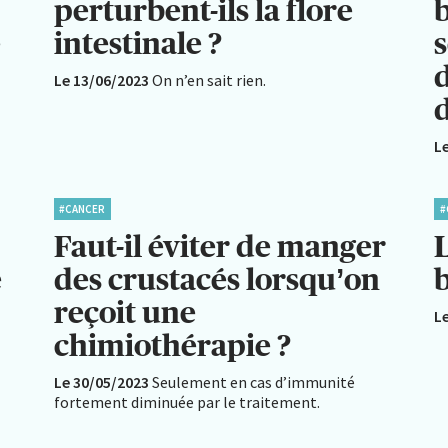
perturbent-ils la flore
b
e
intestinale ?
s
Le 13/06/2023
On n’en sait rien.
d
L
#CANCER
#
Faut-il éviter de manger
L
e
des crustacés lorsqu’on
reçoit une
L
chimiothérapie ?
Le 30/05/2023
Seulement en cas d’immunité
fortement diminuée par le traitement.