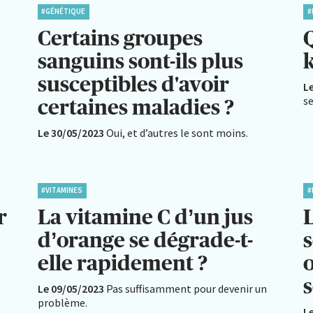
#GÉNÉTIQUE
#
Certains groupes
sanguins sont-ils plus
k
susceptibles d'avoir
L
se
certaines maladies ?
Le 30/05/2023
Oui, et d’autres le sont moins.
#VITAMINES
#
r
La vitamine C d’un jus
d’orange se dégrade-t-
s
elle rapidement ?
Le 09/05/2023
Pas suffisamment pour devenir un
problème.
L