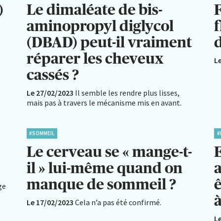
)
Le dimaléate de bis-
F
aminopropyl diglycol
(DBAD) peut-il vraiment
d
réparer les cheveux
L
cassés ?
Le 27/02/2023
Il semble les rendre plus lisses,
mais pas à travers le mécanisme mis en avant.
#SOMMEIL
#
Le cerveau se « mange-t-
E
il » lui-même quand on
manque de sommeil ?
ge
Le 17/02/2023
Cela n’a pas été confirmé.
L