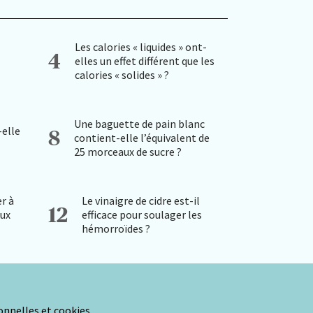
Les calories « liquides » ont-
4
elles un effet différent que les
calories « solides » ?
Une baguette de pain blanc
-elle
8
contient-elle l’équivalent de
25 morceaux de sucre ?
r à
Le vinaigre de cidre est-il
12
aux
efficace pour soulager les
hémorroïdes ?
nnelles et cookies