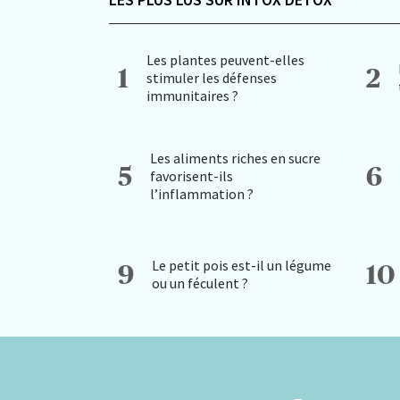
Les plantes peuvent-elles
1
2
stimuler les défenses
immunitaires ?
Les aliments riches en sucre
5
6
favorisent-ils
l’inflammation ?
Le petit pois est-il un légume
9
10
ou un féculent ?