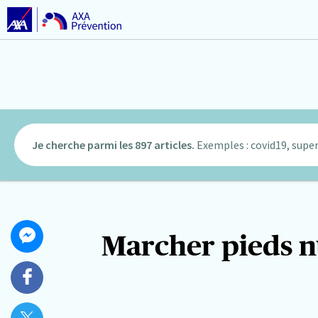
Je cherche parmi les 897 articles.
Exemples : covid19, super
Partager
Marcher pieds nu
Partager
cet
sur
article
Messenger
Partager
sur