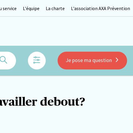
 service
L'équipe
La charte
L'association AXA Prévention
Rechercher
Je pose ma question
ravailler debout?