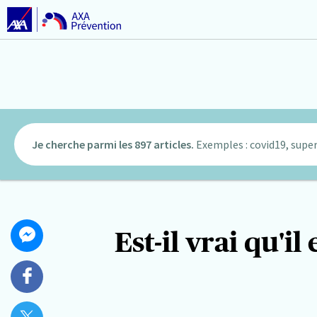
Je cherche parmi les 897 articles.
Exemples : covid19, super
Partager
Est-il vrai qu'i
Partager
cet
sur
article
Messenger
Partager
sur