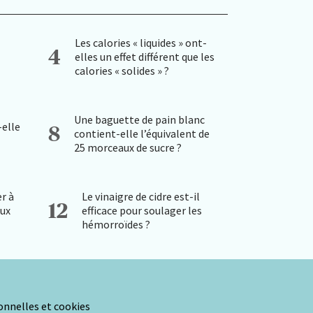
Les calories « liquides » ont-
4
elles un effet différent que les
calories « solides » ?
Une baguette de pain blanc
-elle
8
contient-elle l’équivalent de
25 morceaux de sucre ?
r à
Le vinaigre de cidre est-il
12
aux
efficace pour soulager les
hémorroïdes ?
nnelles et cookies