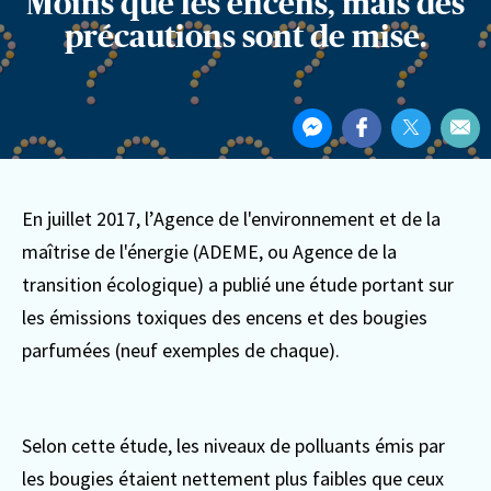
Moins que les encens, mais des
précautions sont de mise.
Partager
Partager
Partager
Partager
Par
cet
sur
sur
sur
Par
article
Messenger
Facebook
Twitter
ema
En juillet 2017, l’Agence de l'environnement et de la
maîtrise de l'énergie (ADEME, ou Agence de la
transition écologique) a publié une étude portant sur
les émissions toxiques des encens et des bougies
parfumées (neuf exemples de chaque).
Selon cette étude, les niveaux de polluants émis par
les bougies étaient nettement plus faibles que ceux