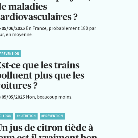
de maladies
cardiovasculaires ?
e 05/06/2025
En France, probablement 180 par
our, en moyenne.
PRÉVENTION
st-ce que les trains
olluent plus que les
oitures ?
e 05/05/2025
Non, beaucoup moins.
CITRON
#NUTRITION
#PRÉVENTION
n jus de citron tiède à
eun est-il vraiment bon