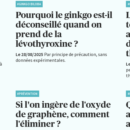
#GINKGO BILOBA
#
Pourquoi le ginkgo est-il
L
déconseillé quand on
t
prend de la
a
lévothyroxine ?
Le 28/08/2025
Par principe de précaution, sans
données expérimentales.
 à
L
pe
th
#PRÉVENTION
#
Si l’on ingère de l'oxyde
Q
de graphène, comment
l'éliminer ?