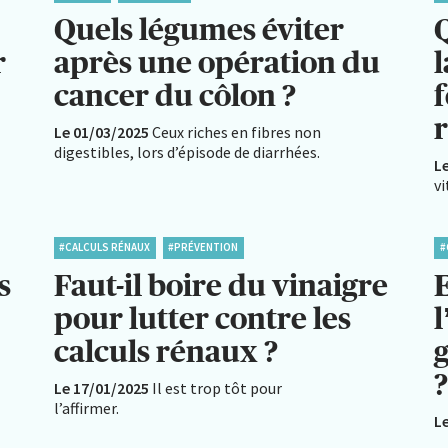
Quels légumes éviter
r
après une opération du
l
cancer du côlon ?
Le 01/03/2025
Ceux riches en fibres non
digestibles, lors d’épisode de diarrhées.
L
v
#CALCULS RÉNAUX
#PRÉVENTION
#
s
Faut-il boire du vinaigre
E
pour lutter contre les
l
calculs rénaux ?
Le 17/01/2025
Il est trop tôt pour
l’affirmer.
L