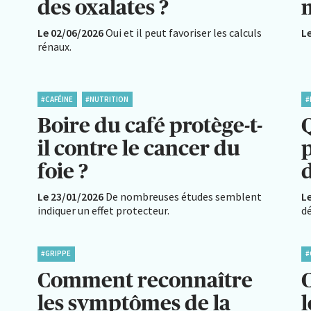
des oxalates ?
Le 02/06/2026
Oui et il peut favoriser les calculs
L
rénaux.
#CAFÉINE
#NUTRITION
#
Boire du café protège-t-
il contre le cancer du
foie ?
d
Le 23/01/2026
De nombreuses études semblent
L
indiquer un effet protecteur.
dé
#GRIPPE
#
Comment reconnaître
les symptômes de la