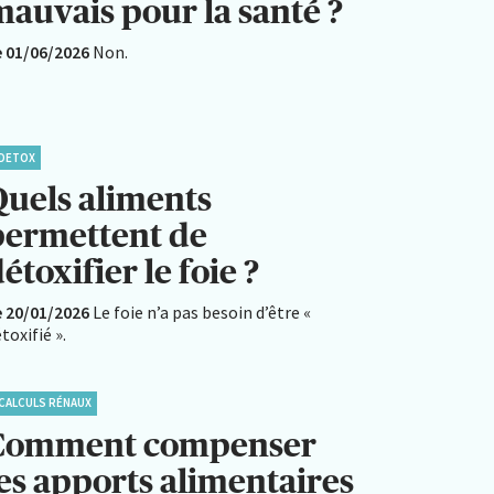
mauvais pour la santé ?
e 01/06/2026
Non.
DETOX
Quels aliments
permettent de
étoxifier le foie ?
e 20/01/2026
Le foie n’a pas besoin d’être «
toxifié ».
CALCULS RÉNAUX
Comment compenser
les apports alimentaires