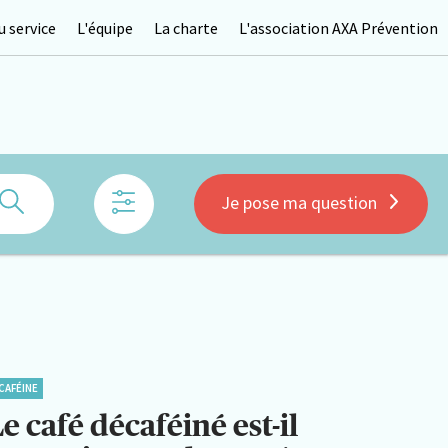
 service
L'équipe
La charte
L'association AXA Prévention
Rechercher
Je pose ma question
CAFÉINE
e café décaféiné est-il