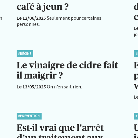
café à jeun ?
en
Le 12/06/2025
Seulement pour certaines
personnes.
L
j
#RÉGIME
#
Le vinaigre de cidre fait
E
il maigrir ?
p
v
Le 13/05/2025
On n’en sait rien.
L
#PRÉVENTION
#
Est-il vrai que l’arrêt
U
d’un traitement aux
j