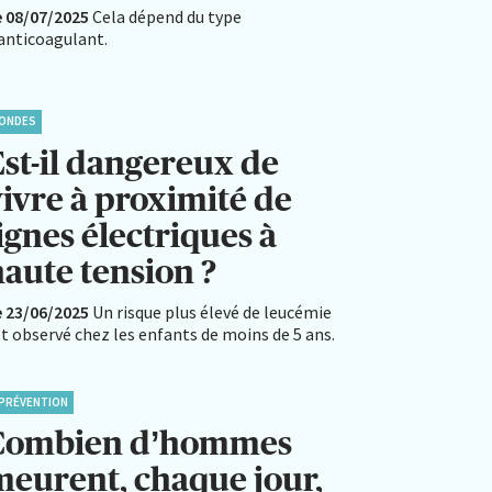
e 08/07/2025
Cela dépend du type
’anticoagulant.
ONDES
Est-il dangereux de
vivre à proximité de
ignes électriques à
haute tension ?
e 23/06/2025
Un risque plus élevé de leucémie
t observé chez les enfants de moins de 5 ans.
PRÉVENTION
Combien d’hommes
meurent, chaque jour,