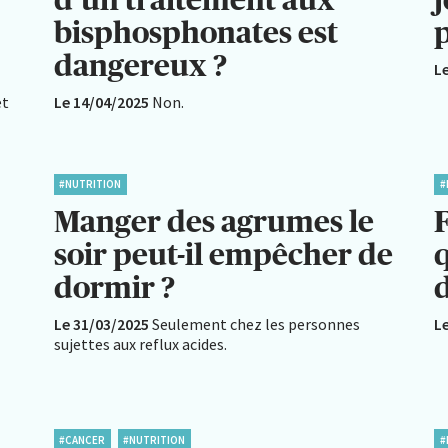
bisphosphonates est
p
dangereux ?
L
et
Le 14/04/2025
Non.
#NUTRITION
#
Manger des agrumes le
F
soir peut-il empêcher de
dormir ?
Le 31/03/2025
Seulement chez les personnes
L
sujettes aux reflux acides.
#CANCER
#NUTRITION
#