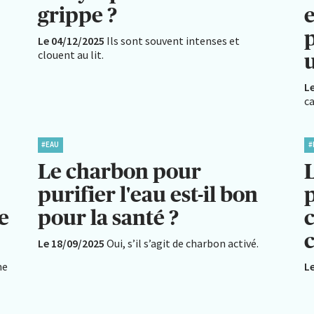
grippe ?
p
Le 04/12/2025
Ils sont souvent intenses et
clouent au lit.
u
L
c
#EAU
#
Le charbon pour
L
purifier l'eau est-il bon
e
pour la santé ?
c
Le 18/09/2025
Oui, s’il s’agit de charbon activé.
me
L