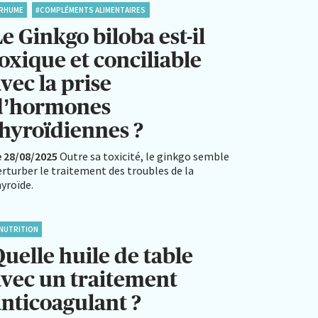
RHUME
#COMPLÉMENTS ALIMENTAIRES
e Ginkgo biloba est-il
oxique et conciliable
vec la prise
d’hormones
thyroïdiennes ?
e 28/08/2025
Outre sa toxicité, le ginkgo semble
rturber le traitement des troubles de la
yroïde.
NUTRITION
uelle huile de table
avec un traitement
anticoagulant ?