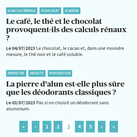
#CALCULS RÉNAUX
#CHOCOLAT
#CAFÉINE
Le café, le thé et le chocolat
provoquent-ils des calculs rénaux
?
Le 04/07/2023
Le chocolat, le cacao et, dans une moindre
mesure, le thé noir et le café soluble.
#BIENETRE
#BEAUTÉ
#PRÉVENTION
La pierre d’alun est-elle plus sûre
que les déodorants classiques ?
Le 03/07/2023
Pas si on choisit un déodorant sans
aluminium.
«
‹
1
2
3
4
5
›
»