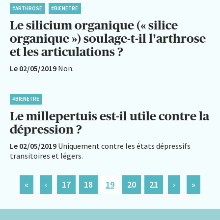
#ARTHROSE
#BIENETRE
Le silicium organique (« silice
organique ») soulage-t-il l’arthrose
et les articulations ?
Le 02/05/2019
Non.
#BIENETRE
Le millepertuis est-il utile contre la
dépression ?
Le 02/05/2019
Uniquement contre les états dépressifs
transitoires et légers.
«
‹
17
18
19
20
21
›
»