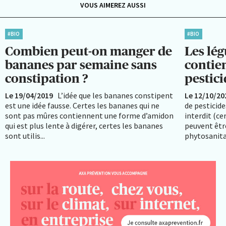
VOUS AIMEREZ AUSSI
#BIO
#BIO
Combien peut-on manger de
Les lég
bananes par semaine sans
contien
constipation ?
pestici
Le 19/04/2019
L’idée que les bananes constipent
Le 12/10/20
est une idée fausse. Certes les bananes qui ne
de pesticide
sont pas mûres contiennent une forme d’amidon
interdit (ce
qui est plus lente à digérer, certes les bananes
peuvent être
sont utilis...
phytosanitai