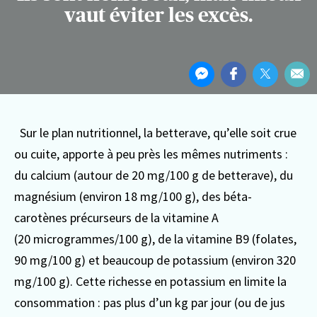
vaut éviter les excès.
Partager
Partager
Partager
Partager
Par
cet
sur
sur
sur
Par
article
Messenger
Facebook
Twitter
ema
Sur le plan nutritionnel, la betterave, qu’elle soit crue
ou cuite, apporte à peu près les mêmes nutriments :
du calcium (autour de 20 mg/100 g de betterave), du
magnésium (environ 18 mg/100 g), des béta-
carotènes précurseurs de la vitamine A
(20 microgrammes/100 g), de la vitamine B9 (folates,
90 mg/100 g) et beaucoup de potassium (environ 320
mg/100 g). Cette richesse en potassium en limite la
consommation : pas plus d’un kg par jour (ou de jus