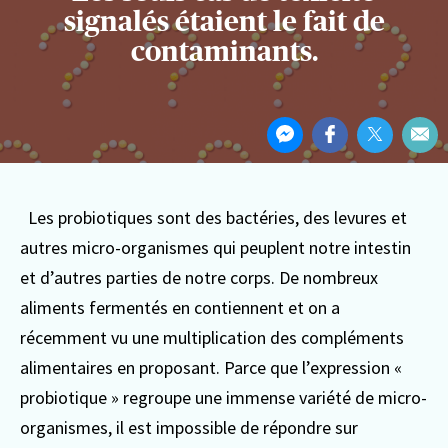
signalés étaient le fait de
contaminants.
Partager
Partager
Partager
Partager
Par
cet
sur
sur
sur
Par
article
Messenger
Facebook
Twitter
ema
Les probiotiques sont des bactéries, des levures et
autres micro-organismes qui peuplent notre intestin
et d’autres parties de notre corps. De nombreux
aliments fermentés en contiennent et on a
récemment vu une multiplication des compléments
alimentaires en proposant.
Parce que l’expression «
probiotique » regroupe une immense variété de micro-
organismes, il est impossible de répondre sur