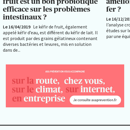
fruit est un bon probiotique
amélio
efficace sur les problèmes
fer ?
intestinaux ?
Le 16/12/20
l’analyse cr
Le 16/04/2019
Le kéfir de fruit, également
études sur l
appelé kéfir d’eau, est différent du kéfir de lait. Il
par une équi
est produit par des grains gélatineux contenant
diverses bactéries et levures, mis en solution
dans de...