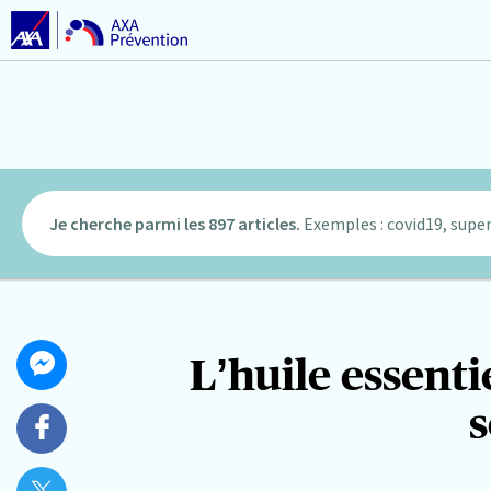
Je cherche parmi les 897 articles.
Exemples : covid19, super
Partager
L’huile essent
Partager
cet
sur
s
article
Messenger
Partager
sur