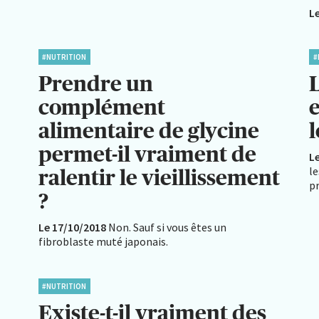
L
#NUTRITION
#
Prendre un
L
complément
e
alimentaire de glycine
permet-il vraiment de
L
le
ralentir le vieillissement
p
?
Le 17/10/2018
Non. Sauf si vous êtes un
fibroblaste muté japonais.
#NUTRITION
Existe-t-il vraiment des