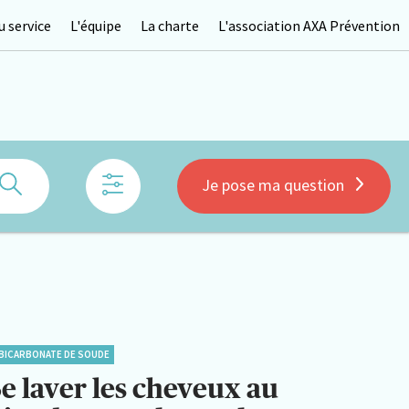
 service
L'équipe
La charte
L'association AXA Prévention
Rechercher
Je pose ma question
BICARBONATE DE SOUDE
Se laver les cheveux au