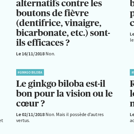
alternatifs contre les
boutons de fièvre
p
(dentifrice, vinaigre,
bicarbonate, etc.) sont-
L
le
ils efficaces ?
Le 16/11/2018
Non.
#GINKGO BILOBA
#
Le ginkgo biloba est-il
R
bon pour la vision ou le
l
cœur ?
n
Le 02/11/2018
Non. Mais il possède d’autres
L
et
vertus.
ac