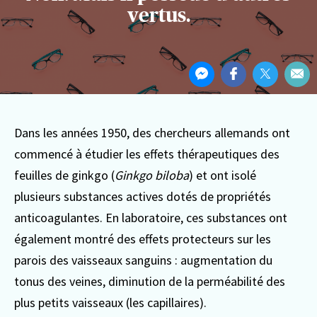
vertus.
Partager
Partager
Partager
Partager
Par
cet
sur
sur
sur
Par
article
Messenger
Facebook
Twitter
ema
Dans les années 1950, des chercheurs allemands ont
commencé à étudier les effets thérapeutiques des
feuilles de ginkgo (
Ginkgo biloba
) et ont isolé
plusieurs substances actives dotés de propriétés
anticoagulantes. En laboratoire, ces substances ont
également montré des effets protecteurs sur les
parois des vaisseaux sanguins : augmentation du
tonus des veines, diminution de la perméabilité des
plus petits vaisseaux (les capillaires).