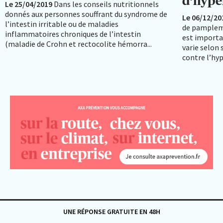
d’hype
Le 25/04/2019
Dans les conseils nutritionnels
donnés aux personnes souffrant du syndrome de
Le 06/12/20
l’intestin irritable ou de maladies
de pamplemo
inflammatoires chroniques de l’intestin
est importa
(maladie de Crohn et rectocolite hémorra...
varie selon
contre l’hyp
UNE RÉPONSE GRATUITE EN 48H