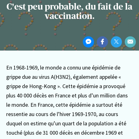
C’est peu probable, du fait de la
vaccination.
Partager
Partager
Partager
Partager
Par
cet
sur
sur
sur
Par
article
Messenger
Facebook
Twitter
ema
En 1968-1969, le monde a connu une épidémie de
grippe due au virus A(H3N2), également appelée «
grippe de Hong-Kong ». Cette épidémie a provoqué
plus 40 000 décès en France et plus d’un million dans
le monde. En France, cette épidémie a surtout été
ressentie au cours de l’hiver 1969-1970, au cours
duquel on estime qu’un quart de la population a été
touché (plus de 31 000 décès en décembre 1969 et