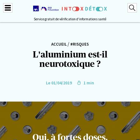
Service gratuit de vérification d'informations santé
/
ACCUEIL
#RISQUES
L’aluminium est-il
neurotoxique ?
Le 01/04/2019
1 min
Oui, à fortes doses.