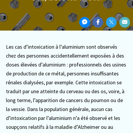
Partager
Partager
Partager
Partager
Par
cet
sur
sur
sur
Par
article
Messenger
Facebook
Twitter
ema
Les cas d’intoxication à l’aluminium sont observés
chez des personnes accidentellement exposées à des
doses élevées d’aluminium : professionnels des usines
de production de ce métal, personnes insuffisantes
rénales dialysées, par exemple. Cette intoxication se
traduit par une atteinte du cerveau ou des os, voire, à
long terme, l’apparition de cancers du poumon ou de
la vessie.
Dans la population générale, aucun cas
d’intoxication par l’aluminium n’a été observé et les
soupçons relatifs à la maladie d’Alzheimer ou au