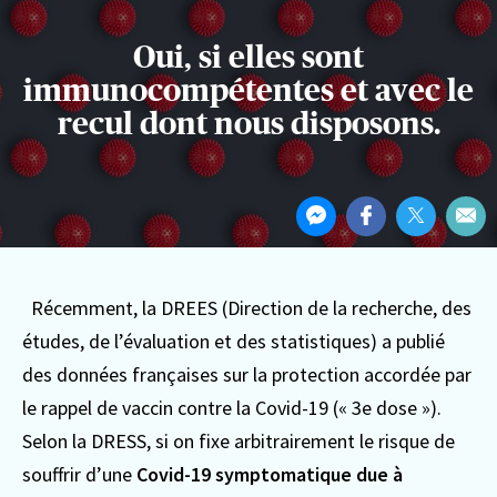
Oui, si elles sont
immunocompétentes et avec le
recul dont nous disposons.
Partager
Partager
Partager
Partager
Par
cet
sur
sur
sur
Par
article
Messenger
Facebook
Twitter
ema
Récemment, la DREES (Direction de la recherche, des
études, de l’évaluation et des statistiques) a publié
des données françaises sur la protection accordée par
le rappel de vaccin contre la Covid-19 (« 3e dose »).
Selon la DRESS, si on fixe arbitrairement le risque de
souffrir d’une
Covid-19 symptomatique due à