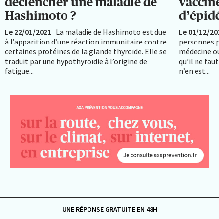
déclencher une maladie de
vaccin
Hashimoto ?
d’épid
Le 22/01/2021
La maladie de Hashimoto est due
Le 01/12/20
à l’apparition d’une réaction immunitaire contre
personnes p
certaines protéines de la glande thyroïde. Elle se
médecine ou
traduit par une hypothyroïdie à l’origine de
qu’il ne fau
fatigue...
n’en est...
UNE RÉPONSE GRATUITE EN 48H