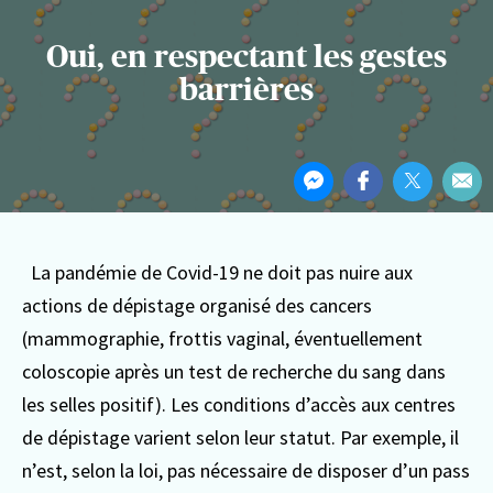
Oui, en respectant les gestes
barrières
Partager
Partager
Partager
Partager
Par
cet
sur
sur
sur
Par
article
Messenger
Facebook
Twitter
ema
La pandémie de Covid-19 ne doit pas nuire aux
actions de dépistage organisé des cancers
(mammographie, frottis vaginal, éventuellement
coloscopie après un test de recherche du sang dans
les selles positif). Les conditions d’accès aux centres
de dépistage varient selon leur statut. Par exemple, il
n’est, selon la loi, pas nécessaire de disposer d’un pass