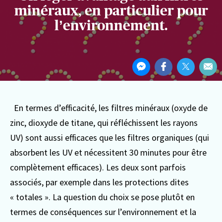
minéraux, en particulier pour
l’environnement.
Partager
Partager
Partager
Partager
Par
cet
sur
sur
sur
Par
article
Messenger
Facebook
Twitter
ema
En termes d’efficacité, les filtres minéraux (oxyde de
zinc, dioxyde de titane, qui réfléchissent les rayons
UV) sont aussi efficaces que les filtres organiques (qui
absorbent les UV et nécessitent 30 minutes pour être
complètement efficaces). Les deux sont parfois
associés, par exemple dans les protections dites
« totales ».
La question du choix se pose plutôt en
termes de conséquences sur l’environnement et la