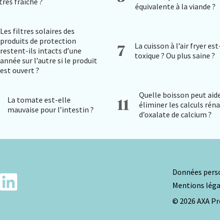
très fraîche ?
équivalente à la viande ?
Les filtres solaires des
produits de protection
La cuisson à l’air fryer est
7
restent-ils intacts d’une
toxique ? Ou plus saine ?
année sur l’autre si le produit
est ouvert ?
Quelle boisson peut aide
La tomate est-elle
11
éliminer les calculs rén
mauvaise pour l’intestin ?
d’oxalate de calcium ?
Données perso
Mentions léga
© 2026 AXA Pr