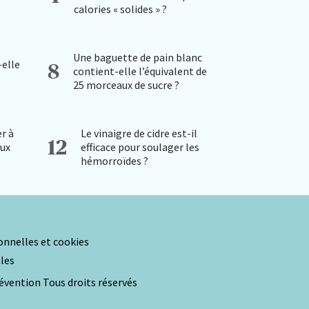
calories « solides » ?
Une baguette de pain blanc
-elle
8
contient-elle l’équivalent de
25 morceaux de sucre ?
r à
Le vinaigre de cidre est-il
12
aux
efficace pour soulager les
hémorroïdes ?
nnelles et cookies
les
évention Tous droits réservés