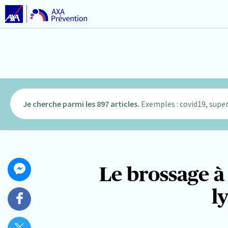
Je cherche parmi les 897 articles.
Exemples : covid19, super
Partager
Le brossage à 
Partager
cet
sur
l
article
Messenger
Partager
sur