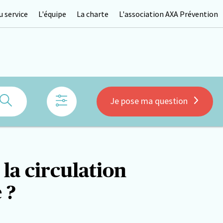
 service
L'équipe
La charte
L'association AXA Prévention
Rechercher
Je pose ma question
 la circulation
 ?