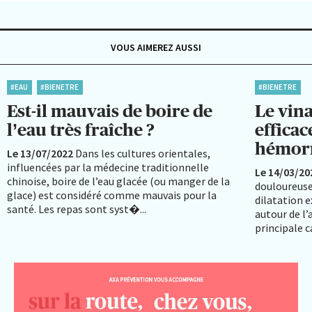
VOUS AIMEREZ AUSSI
#EAU
#BIENETRE
#BIENETRE
Est-il mauvais de boire de
Le vina
l’eau très fraîche ?
efficac
hémorr
Le 13/07/2022
Dans les cultures orientales,
influencées par la médecine traditionnelle
Le 14/03/20
chinoise, boire de l’eau glacée (ou manger de la
douloureuse
glace) est considéré comme mauvais pour la
dilatation 
santé. Les repas sont syst�...
autour de l’
principale ca