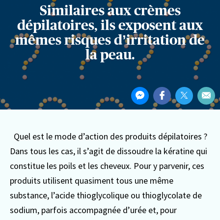
Similaires aux crèmes
dépilatoires, ils exposent aux
mêmes risques d’irritation de
la peau.
Partager
Partager
Partager
Partager
Par
cet
sur
sur
sur
Par
article
Messenger
Facebook
Twitter
ema
Quel est le mode d’action des produits dépilatoires ?
Dans tous les cas, il s’agit de dissoudre la kératine qui
constitue les poils et les cheveux. Pour y parvenir, ces
produits utilisent quasiment tous une même
substance, l’acide thioglycolique ou thioglycolate de
sodium, parfois accompagnée d’urée et, pour