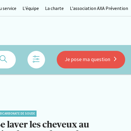
 service
L'équipe
La charte
L'association AXA Prévention
Rechercher
Je pose ma question
BICARBONATE DE SOUDE
Se laver les cheveux au