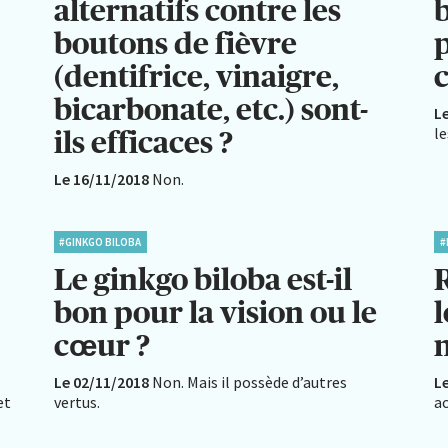
alternatifs contre les
boutons de fièvre
p
(dentifrice, vinaigre,
bicarbonate, etc.) sont-
L
le
ils efficaces ?
Le 16/11/2018
Non.
#GINKGO BILOBA
#
Le ginkgo biloba est-il
R
bon pour la vision ou le
l
cœur ?
n
Le 02/11/2018
Non. Mais il possède d’autres
L
et
vertus.
ac