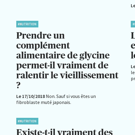
L
#NUTRITION
#
Prendre un
L
complément
e
alimentaire de glycine
permet-il vraiment de
L
le
ralentir le vieillissement
p
?
Le 17/10/2018
Non. Sauf si vous êtes un
fibroblaste muté japonais.
#NUTRITION
Existe-t-il vraiment des