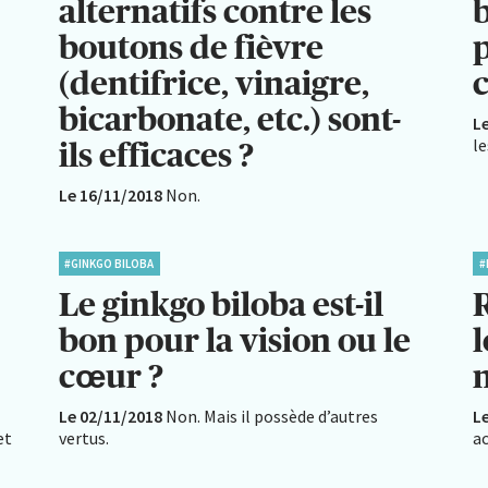
alternatifs contre les
boutons de fièvre
p
(dentifrice, vinaigre,
bicarbonate, etc.) sont-
L
le
ils efficaces ?
Le 16/11/2018
Non.
#GINKGO BILOBA
#
Le ginkgo biloba est-il
R
bon pour la vision ou le
l
cœur ?
n
Le 02/11/2018
Non. Mais il possède d’autres
L
et
vertus.
ac