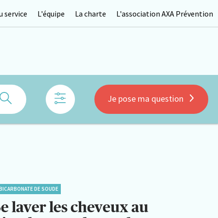
 service
L'équipe
La charte
L'association AXA Prévention
Rechercher
Je pose ma question
BICARBONATE DE SOUDE
Se laver les cheveux au