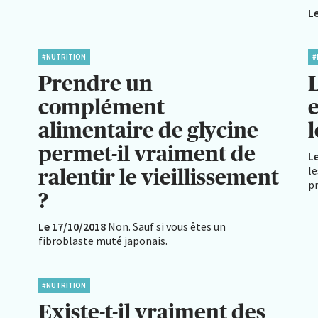
L
#NUTRITION
#
Prendre un
L
complément
e
alimentaire de glycine
permet-il vraiment de
L
le
ralentir le vieillissement
p
?
Le 17/10/2018
Non. Sauf si vous êtes un
fibroblaste muté japonais.
#NUTRITION
Existe-t-il vraiment des