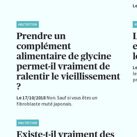
L
#NUTRITION
#
Prendre un
L
complément
e
alimentaire de glycine
permet-il vraiment de
L
le
ralentir le vieillissement
p
?
Le 17/10/2018
Non. Sauf si vous êtes un
fibroblaste muté japonais.
#NUTRITION
Existe-t-il vraiment des